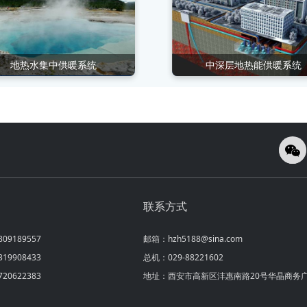
地热水集中供暖系统
中深层地热能供暖系统
联系方式
9189557
邮箱：hzh5188@sina.com
9908433
总机：029-88221602
0622383
地址：西安市高新区沣惠南路20号华晶商务广