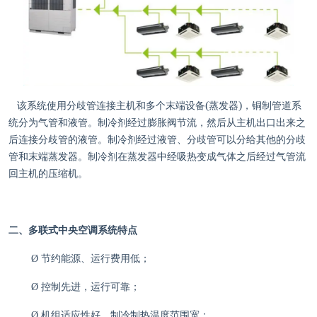
(
)
该系统使用
分歧管
连接主机和多个末端设备
蒸发器
，铜制管道系
统分为
气管
和
液管
。制冷剂经过
膨胀阀
节流，然后从主机出口出来之
后连接分歧管的液管。制冷剂经过液管、分歧管可以分给其他的分歧
管和末端蒸发器。制冷剂在蒸发器中经吸热变成气体之后经过气管流
回主机的
压缩机
。
二、
多联式中央空调
系统特点
Ø
节约能源、运行费用低
；
Ø
控制先进，运行可靠
；
Ø
机组适应性好，制冷制热温度范围宽
；